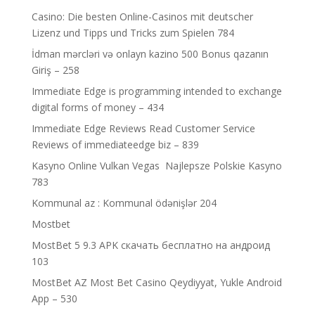
Casino: Die besten Online-Casinos mit deutscher
Lizenz und Tipps und Tricks zum Spielen 784
İdman mərcləri və onlayn kazino 500 Bonus qazanın
Giriş – 258
Immediate Edge is programming intended to exchange
digital forms of money – 434
Immediate Edge Reviews Read Customer Service
Reviews of immediateedge biz – 839
Kasyno Online Vulkan Vegas ️ Najlepsze Polskie Kasyno
783
Kommunal az : Kommunal ödənişlər 204
Mostbet
MostBet 5 9.3 APK скачать бесплатно на андроид
103
MostBet AZ Most Bet Casino Qeydiyyat, Yukle Android
App – 530