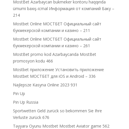
MostBet Azərbaycan bukmeker kontoru haqqında
ümumi baxış-icmal Информация от компаний Баку –
214
Mostbet Online МОСТБЕТ Официальный сайт
букмекерской компании и казино – 211
Mostbet Online МОСТБЕТ Официальный сайт
букмекерской компании и казино – 261
MostBet promo kod Azərbaycanda MostBet
promosyon kodu 466
Mostbet приложение Установить приложение
Mostbet МОСТБЕТ для iOS и Android – 336
Najlepsze Kasyna Online 2023 931
Pin Up
Pin Up Russia
Sportwetten Geld zurück so bekommen Sie Ihre
Verluste zurück 676
Təyyarə Oyunu Mostbet Mostbet Aviator game 562